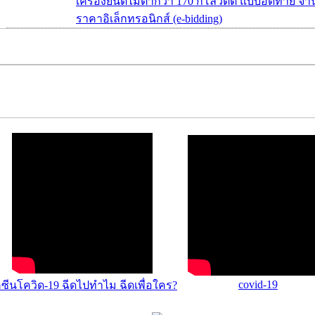
เครื่องยนต์ไม่ต่ำกว่า 170 กิโลวัตต์ แบบอัดท้าย จ
ราคาอิเล็กทรอนิกส์ (e-bidding)
covid-19
คซีนโควิด-19 ฉีดไปทำไม ฉีดเพื่อใคร?