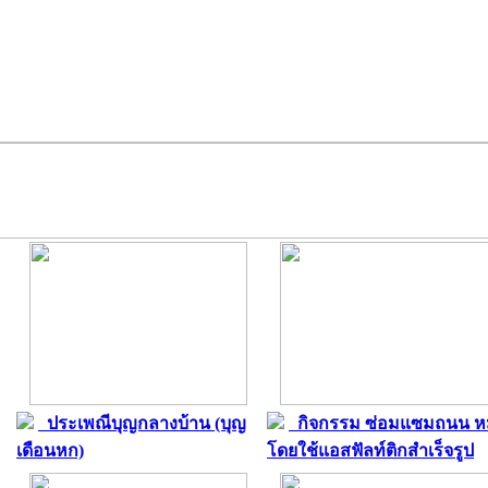
ประเพณีบุญกลางบ้าน (บุญ
กิจกรรม ซ่อมแซมถนน หม
เดือนหก)
โดยใช้แอสฟัลท์ติกสำเร็จรูป