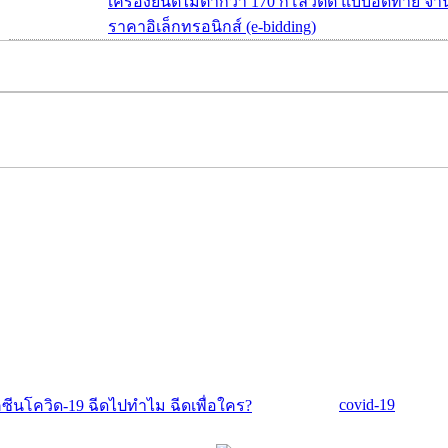
เครื่องยนต์ไม่ต่ำกว่า 170 กิโลวัตต์ แบบอัดท้าย จ
ราคาอิเล็กทรอนิกส์ (e-bidding)
covid-19
คซีนโควิด-19 ฉีดไปทำไม ฉีดเพื่อใคร?