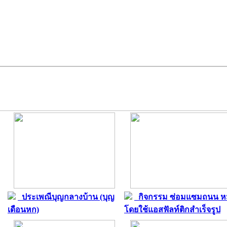
ประเพณีบุญกลางบ้าน (บุญ
กิจกรรม ซ่อมแซมถนน หม
เดือนหก)
โดยใช้แอสฟัลท์ติกสำเร็จรูป